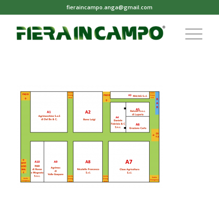
fieraincampo.anga@gmail.com