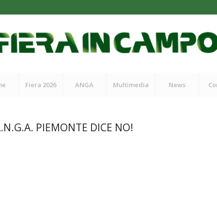
me
Fiera 2026
ANGA
Multimedia
News
Co
.N.G.A. PIEMONTE DICE NO!