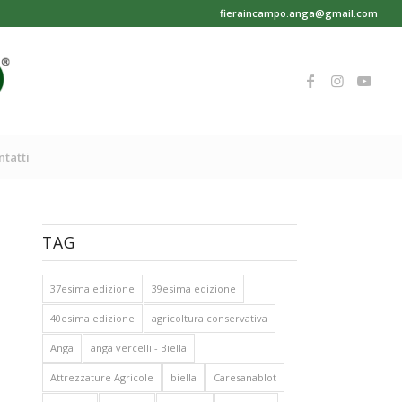
fieraincampo.anga@gmail.com
ntatti
TAG
37esima edizione
39esima edizione
40esima edizione
agricoltura conservativa
Anga
anga vercelli - Biella
Attrezzature Agricole
biella
Caresanablot