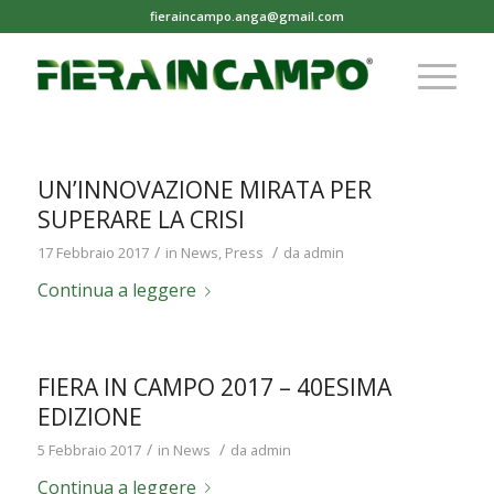
fieraincampo.anga@gmail.com
UN’INNOVAZIONE MIRATA PER
SUPERARE LA CRISI
/
/
17 Febbraio 2017
in
News
,
Press
da
admin
Continua a leggere
FIERA IN CAMPO 2017 – 40ESIMA
EDIZIONE
/
/
5 Febbraio 2017
in
News
da
admin
Continua a leggere