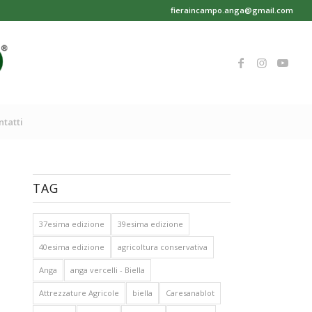
fieraincampo.anga@gmail.com
ntatti
TAG
37esima edizione
39esima edizione
40esima edizione
agricoltura conservativa
Anga
anga vercelli - Biella
Attrezzature Agricole
biella
Caresanablot