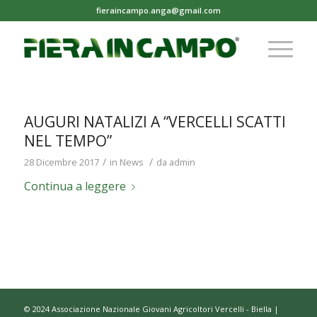
fieraincampo.anga@gmail.com
AUGURI NATALIZI A “VERCELLI SCATTI
NEL TEMPO”
/
/
28 Dicembre 2017
in
News
da
admin
Continua a leggere
© 2024 Associazione Nazionale Giovani Agricoltori Vercelli - Biella |