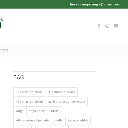
fieraincampo.anga@gmail.com
ntatti
TAG
37esima edizione
39esima edizione
40esima edizione
agricoltura conservativa
Anga
anga vercelli - Biella
Attrezzature Agricole
biella
Caresanablot