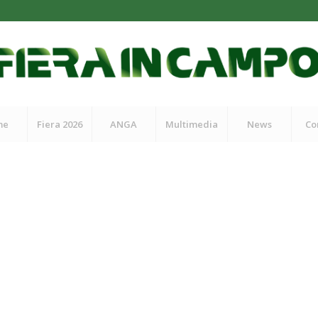
me
Fiera 2026
ANGA
Multimedia
News
Co